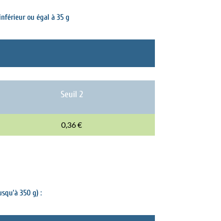
nférieur ou égal à 35 g
Seuil 2
0,36 €
squ’à 350 g) :