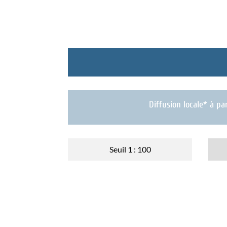
Diffusion locale* à par
Seuil 1 : 100