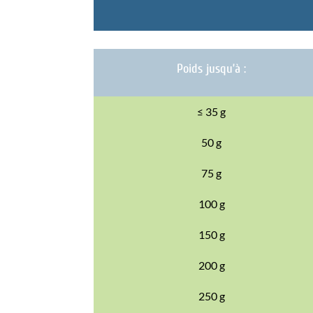
Poids jusqu’à :
≤ 35 g
50 g
75 g
100 g
150 g
200 g
250 g