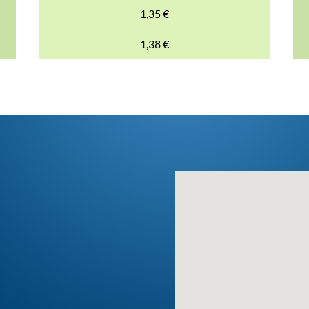
1,35 €
1,38 €