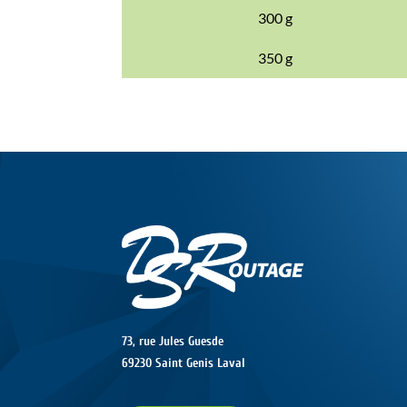
300 g
350 g
73, rue Jules Guesde
69230 Saint Genis Laval