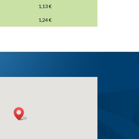
1,13 €
1,24 €